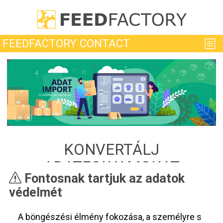
KONVERTÁLJ
ADATFOLYAMOKAT
Fontosnak tartjuk az adatok
HATÁROK NÉLKÜL!
védelmét
Üdvözöljük FEEDFACTORY ADATFOLYAM
konvertáló rendszer weboldalán
A böngészési élmény fokozása, a személyre s