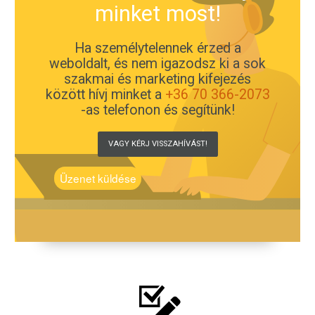
minket most!
Ha személytelennek érzed a
weboldalt, és nem igazodsz ki a sok
szakmai és marketing kifejezés
között hívj minket a
+36 70 366-2073
-as telefonon és segítünk!
VAGY KÉRJ VISSZAHÍVÁST!
Üzenet küldése