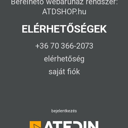
Bérelhető webáruház rendszer:
ATDSHOP.hu
ELÉRHETŐSÉGEK
+36 70 366-2073
elérhetőség
saját fiók
bejelentkezés